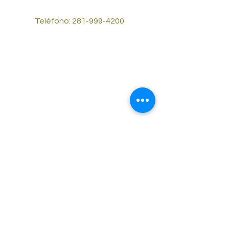
Teléfono:
281-999-4200
© 2023 por Reliable Cash Cars #2.
Desarrollado y asegurado por
Wix