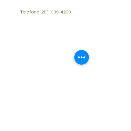
Teléfono:
281-999-4200
© 2023 por Reliable Cash Cars #2.
Desarrollado y asegurado por
Wix