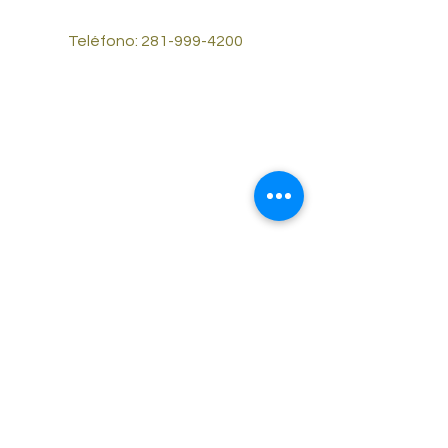
Teléfono:
281-999-4200
© 2023 por Reliable Cash Cars #2.
Desarrollado y asegurado por
Wix