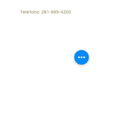
Teléfono:
281-999-4200
© 2023 por Reliable Cash Cars #2.
Desarrollado y asegurado por
Wix