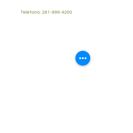
Teléfono:
281-999-4200
© 2023 por Reliable Cash Cars #2.
Desarrollado y asegurado por
Wix