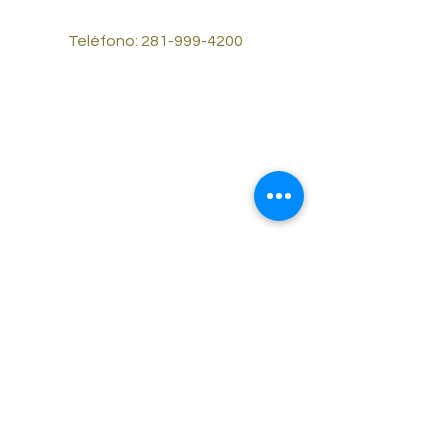
Teléfono:
281-999-4200
© 2023 por Reliable Cash Cars #2.
Desarrollado y asegurado por
Wix